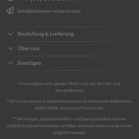
info@bohmeyer-schuster.com
Bestellung & Lieferung
Bestellwege
Über uns
Zahlungsarten
Ihre Vorteile
Sonstiges
Frachtkosten
Unternehmen
Sichere Zahlung
Katalog
Kontakt
Preisangaben exkl. gesetzl. MwSt. und zzgl. Service- und
Impressum
Versandkosten.
Schriftliche Angebote
Sicherheit
Datenschutz
* Für Unternehmen & Gewerbetreibende, an Gemeinden & Behörden,
Retouren & Reklamation
AGB
AdöR & KdöR, Vereine und Freiberufler.
** Bei einigen, speziellen Gefahr- und Sperrgutartikeln können
zusätzliche Speditionskosten anfallen, die Ihnen jedoch vorab immer
mitgeteilt werden.