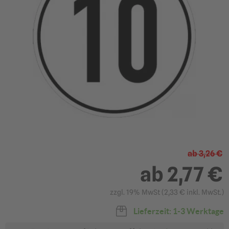
?
Aluminium
Folie selbstklebend
8,07 €
3,26 €
ab 6,86 €
ab 2,77 €
ab
3,26 €
ab
2,77 €
?
In den Warenkorb
zzgl. 19% MwSt (
2,33 €
inkl. MwSt.)
Angebot anfragen
Lieferzeit: 1-3 Werktage