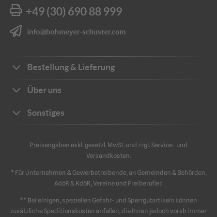
+49 (30) 690 88 999
info@bohmeyer-schuster.com
Bestellung & Lieferung
Bestellwege
Über uns
Zahlungsarten
Ihre Vorteile
Sonstiges
Frachtkosten
Unternehmen
Sichere Zahlung
Katalog
Kontakt
Preisangaben exkl. gesetzl. MwSt. und zzgl. Service- und
Impressum
Versandkosten.
Schriftliche Angebote
Sicherheit
Datenschutz
* Für Unternehmen & Gewerbetreibende, an Gemeinden & Behörden,
Retouren & Reklamation
AGB
AdöR & KdöR, Vereine und Freiberufler.
** Bei einigen, speziellen Gefahr- und Sperrgutartikeln können
zusätzliche Speditionskosten anfallen, die Ihnen jedoch vorab immer