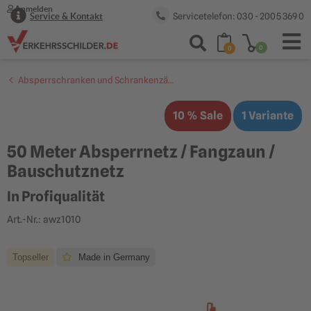
Anmelden
Servicetelefon: 030 - 2005 369 0
Service & Kontakt
0
0
Absperrschranken und Schrankenzäune
10 % Sale
1 Variante
50 Meter Absperrnetz / Fangzaun /
Bauschutznetz
In Profiqualität
Art.-Nr.: awz1010
Topseller
Made in Germany