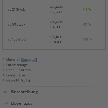
130,41 €
ab
21 Stück
-19 %
117,37 €
126,79 €
ab
50 Stück
-21 %
114,11 €
123,16 €
ab
100 Stück
-24 %
110,84 €
Material:
Kunststoff
Farbe: orange
Höhe: 1000 mm
Länge: 50 m
Gewicht: 6,5 kg
Beschreibung
Downloads