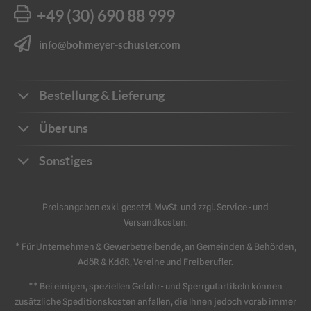
+49 (30) 690 88 999
info@bohmeyer-schuster.com
Bestellung & Lieferung
Bestellwege
Über uns
Zahlungsarten
Ihre Vorteile
Sonstiges
Frachtkosten
Unternehmen
Sichere Zahlung
Katalog
Kontakt
Preisangaben exkl. gesetzl. MwSt. und zzgl. Service- und
Impressum
Versandkosten.
Schriftliche Angebote
Sicherheit
Datenschutz
* Für Unternehmen & Gewerbetreibende, an Gemeinden & Behörden,
Retouren & Reklamation
AGB
AdöR & KdöR, Vereine und Freiberufler.
** Bei einigen, speziellen Gefahr- und Sperrgutartikeln können
zusätzliche Speditionskosten anfallen, die Ihnen jedoch vorab immer