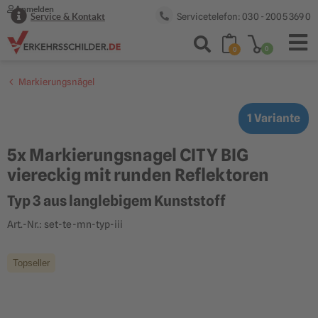
Anmelden
Servicetelefon: 030 - 2005 369 0
Service & Kontakt
0
0
Markierungsnägel
1 Variante
5x Markierungsnagel CITY BIG
viereckig mit runden Reflektoren
Typ 3 aus langlebigem Kunststoff
Art.-Nr.: set-te-mn-typ-iii
Topseller