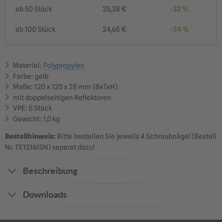
ab
50 Stück
25,38 €
-32 %
ab
100 Stück
24,65 €
-34 %
Material:
Polypropylen
Farbe: gelb
Maße: 120 x 120 x 28 mm (BxTxH)
mit doppelseitigen Reflektoren
VPE: 5 Stück
Gewicht: 1,0 kg
Bestellhinweis:
Bitte bestellen Sie jeweils 4 Schraubnägel (Bestell
Nr. TE13161SN) separat dazu!
Beschreibung
Downloads
Produktdatenblatt_12496