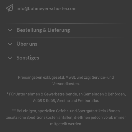
info@bohmeyer-schuster.com
Bestellung & Lieferung
Bestellwege
Über uns
Zahlungsarten
Ihre Vorteile
Sonstiges
Frachtkosten
Unternehmen
Sichere Zahlung
Katalog
Kontakt
Preisangaben exkl. gesetzl. MwSt. und zzgl. Service- und
Impressum
Versandkosten.
Schriftliche Angebote
Sicherheit
Datenschutz
* Für Unternehmen & Gewerbetreibende, an Gemeinden & Behörden,
Retouren & Reklamation
AGB
AdöR & KdöR, Vereine und Freiberufler.
** Bei einigen, speziellen Gefahr- und Sperrgutartikeln können
zusätzliche Speditionskosten anfallen, die Ihnen jedoch vorab immer
mitgeteilt werden.