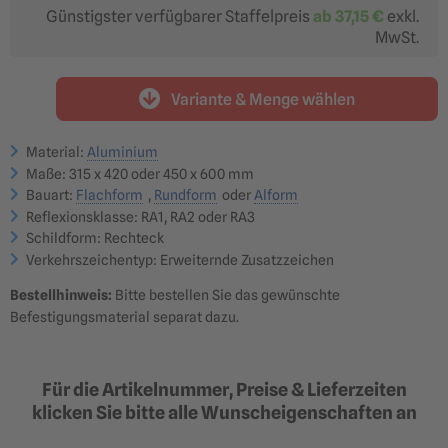
Günstigster verfügbarer Staffelpreis
ab
37,15 €
exkl.
?
MwSt.
Reflexionsklasse RA1
Reflexionsklasse RA2
optimal für: innerörtliche
optimal für: Nebenstraßen,
Nebenstraßen &
Hauptstraßen,
Betriebsgelände
Landstraßen &
Bundesstraßen
Variante & Menge wählen
ab 43,70 €
ab 59,04 €
Reflexionsklasse RA3
Material:
Aluminium
optimal für: Autobahnen,
Überkopfbeschilderung
Maße: 315 x 420 oder 450 x 600 mm
ab 63,04 €
Bauart:
Flachform
,
Rundform
oder
Alform
Reflexionsklasse: RA1, RA2 oder RA3
?
Schildform: Rechteck
Verkehrszeichentyp: Erweiternde Zusatzzeichen
Bestellhinweis:
Bitte bestellen Sie das gewünschte
Befestigungsmaterial separat dazu.
Flachform | Flaches
Flachform | Flaches
Verkehrsschild 2 mm Alu
Verkehrsschild 3 mm Alu
Klassische Ausführung |
Klassische Ausführung |
TOPSELLER
TOPSELLER
Für die Artikelnummer, Preise & Lieferzeiten
ab 43,70 €
ab 63,14 €
klicken Sie bitte alle Wunscheigenschaften an