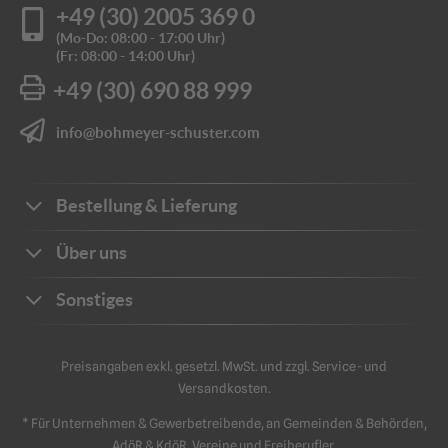
+49 (30) 2005 369 0
(Mo-Do: 08:00 - 17:00 Uhr)
(Fr: 08:00 - 14:00 Uhr)
+49 (30) 690 88 999
info@bohmeyer-schuster.com
Bestellung & Lieferung
Bestellwege
Über uns
Zahlungsarten
Ihre Vorteile
Sonstiges
Frachtkosten
Unternehmen
Sichere Zahlung
Katalog
Kontakt
Preisangaben exkl. gesetzl. MwSt. und zzgl. Service- und
Impressum
Versandkosten.
Schriftliche Angebote
Sicherheit
Datenschutz
* Für Unternehmen & Gewerbetreibende, an Gemeinden & Behörden,
Retouren & Reklamation
AGB
AdöR & KdöR, Vereine und Freiberufler.