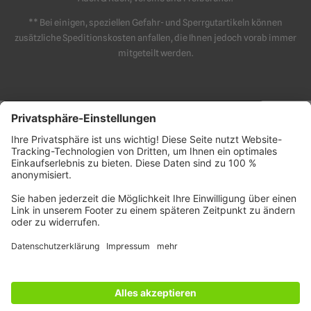
** Bei einigen, speziellen Gefahr- und Sperrgutartikeln können
zusätzliche Speditionskosten anfallen, die Ihnen jedoch vorab immer
mitgeteilt werden.
Hilfe / Kontakt
Wir helfen gerne
Benötigen Sie Hilfe bei der Auswahl Ihres Artikels?
+49 (30) 2005 369 0
info@bohmeyer-schuster.com
Bitte beachten Sie unsere
Geschäftszeiten
Mo-Do: 08:00 - 17:00 Uhr
Fr: 08:00 - 14:00 Uhr
Nachricht senden