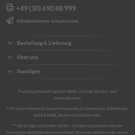
+49 (30) 690 88 999
info@bohmeyer-schuster.com
Bestellung & Lieferung
Bestellwege
Über uns
Zahlungsarten
Ihre Vorteile
Sonstiges
Frachtkosten
Unternehmen
Sichere Zahlung
Katalog
Kontakt
Preisangaben exkl. gesetzl. MwSt. und zzgl. Service- und
Impressum
Versandkosten.
Schriftliche Angebote
Sicherheit
Datenschutz
* Für Unternehmen & Gewerbetreibende, an Gemeinden & Behörden,
Retouren & Reklamation
AGB
AdöR & KdöR, Vereine und Freiberufler.
** Bei einigen, speziellen Gefahr- und Sperrgutartikeln können
zusätzliche Speditionskosten anfallen, die Ihnen jedoch vorab immer