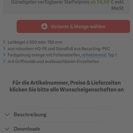
Günstigster verfügbarer Staffelpreis
ab
24,88 €
exkl.
MwSt.
Variante & Menge wählen
Leitkegel á 500 oder 750 mm
aus robustem HD-PE und Standfuß aus Recycling-PVC
Farbgebung orange mit Folienstreifen,
reflektierend
Typ 1
mit Griffmulde und austauschbaren Einzelteilen
Für die Artikelnummer, Preise & Lieferzeiten
klicken Sie bitte alle Wunscheigenschaften an
Beschreibung
Leitkegel in teilreflektierender Ausführung geeignet für den
Downloads
individuellen und flexiblen Einsatz als Leit- und