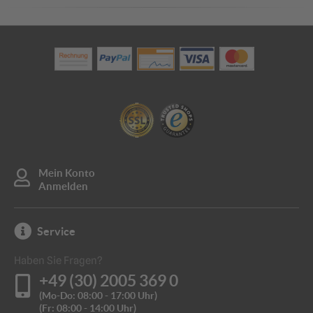
Absperrelement. Dieser
BASt
-geprüfte Leitkegel verfügt
Produktdatenblatt_19185
über einen extra schweren Fuß.
hergestellt aus robustem HD-PE mit Recycling-
Fußplatte und einem Kegelkopf mit Griffmulde
reflektierende Folie Typ 1
Der Kegel und Fuß des zweiteiligen Leitkegels sind
austauschbar.
Mein Konto
Anmelden
Service
Haben Sie Fragen?
+49 (30) 2005 369 0
(Mo-Do: 08:00 - 17:00 Uhr)
(Fr: 08:00 - 14:00 Uhr)