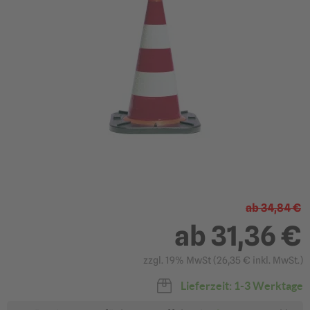
?
500 mm
750 mm
34,84 €
59,30 €
ab
34,84 €
ab 31,36 €
ab 53,37 €
ab
31,36 €
?
zzgl. 19% MwSt (
26,35 €
inkl. MwSt.)
In den Warenkorb
Angebot anfragen
Lieferzeit: 1-3 Werktage