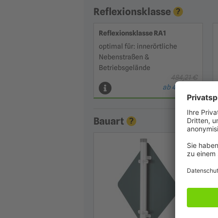
Reflexionsklasse
?
Reflexionsklasse RA1
optimal für: innerörtliche
Nebenstraßen &
Betriebsgelände
484,21 €
ab 411,58 €
Bauart
?