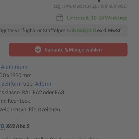
zzgl. 19% MwSt (
345,87 €
inkl. MwSt.)
Lieferzeit: 10-14 Werktage
igster verfügbarer Staffelpreis
ab
348,13 €
exkl. MwSt.
Variante & Menge wählen
:
Aluminium
00 x 1250 mm
Flachform
oder
Alform
nsklasse: RA1, RA2 oder RA3
rm: Rechteck
zeichentyp: Richtzeichen
VO
§42 Abs.2