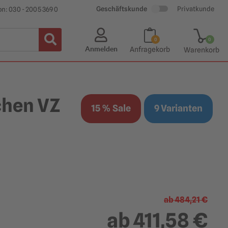
Geschäftskunde
Privatkunde
on: 030 - 2005 369 0
0
0
Anmelden
Anfragekorb
Warenkorb
ichen VZ
15 % Sale
9 Varianten
ab
484,21 €
ab
411,58 €