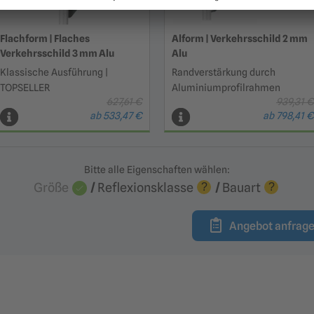
Flachform | Flaches
Alform | Verkehrsschild 2 mm
Verkehrsschild 3 mm Alu
Alu
Klassische Ausführung |
Randverstärkung durch
TOPSELLER
Aluminiumprofilrahmen
627,61 €
939,31 €
ab 533,47 €
ab 798,41 €
Bitte alle Eigenschaften wählen:
Größe
/
Reflexionsklasse
/
Bauart
?
?
Angebot anfrag