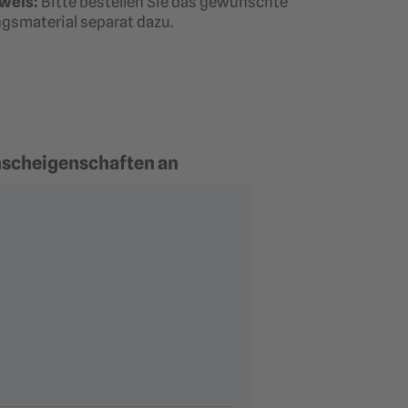
weis:
Bitte bestellen Sie das gewünschte
gsmaterial separat dazu.
unscheigenschaften an