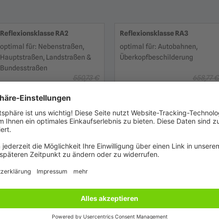
Reflexionsklasse RA2
Reflexionsklasse RA3
optimal für: Nebenstraßen,
optimal für: Autobahnen,
Hauptstraßen, Landstraßen &
Überkopfbeschilderung
Bundesstraßen
550,73 €
658,77 €
ab 468,12 €
ab 559,95 €