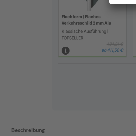
Flachform | Flaches
Verkehrsschild 2 mm Alu
Klassische Ausführung |
TOPSELLER
484,21 €
ab 411,58 €
Beschreibung