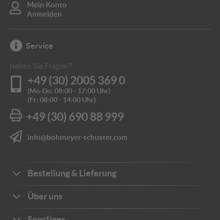
optimal für: innerörtliche
optimal für: Nebenstraßen,
Mein Konto
Nebenstraßen &
Hauptstraßen,
Anmelden
Betriebsgelände
Landstraßen &
Bundesstraßen
ab 148,32 €
ab 200,18 €
Service
Reflexionsklasse RA3
optimal für: Autobahnen,
Überkopfbeschilderung
Haben Sie Fragen?
ab 219,15 €
+49 (30) 2005 369 0
?
(Mo-Do: 08:00 - 17:00 Uhr)
(Fr: 08:00 - 14:00 Uhr)
+49 (30) 690 88 999
info@bohmeyer-schuster.com
Flachform | Flaches
Flachform | Flaches
Verkehrsschild 2 mm Alu
Verkehrsschild 3 mm Alu
Klassische Ausführung |
Klassische Ausführung |
TOPSELLER
TOPSELLER
ab 148,32 €
ab 171,59 €
Bestellung & Lieferung
Bestellwege
Über uns
Zahlungsarten
Ihre Vorteile
Sonstiges