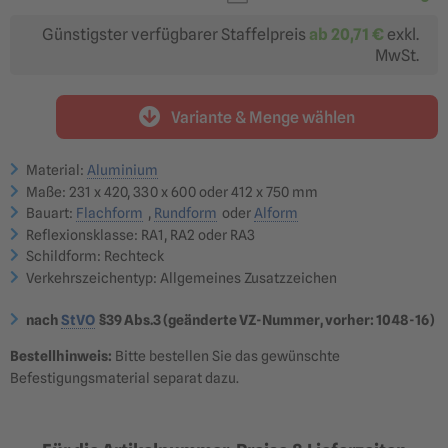
28,80 €
45,51 €
ab 24,48 €
ab 38,68 €
Günstigster verfügbarer Staffelpreis
ab
20,71 €
exkl.
MwSt.
Variante & Menge wählen
412 x 750 mm (Größe 3)
Fahrgeschwindigkeiten
über 100 km/h
Material:
Aluminium
71,03 €
ab 60,38 €
Maße: 231 x 420, 330 x 600 oder 412 x 750 mm
Bauart:
Flachform
,
Rundform
oder
Alform
?
Reflexionsklasse: RA1, RA2 oder RA3
Reflexionsklasse RA1
Reflexionsklasse RA2
optimal für: innerörtliche
optimal für: Nebenstraßen,
Schildform: Rechteck
Nebenstraßen &
Hauptstraßen,
Betriebsgelände
Landstraßen &
Verkehrszeichentyp: Allgemeines Zusatzzeichen
Bundesstraßen
28,80 €
39,87 €
ab 24,48 €
ab 33,89 €
nach
StVO
§39 Abs.3 (geänderte VZ-Nummer, vorher: 1048-16)
Reflexionsklasse RA3
optimal für: Autobahnen,
Bestellhinweis:
Bitte bestellen Sie das gewünschte
Überkopfbeschilderung
44,69 €
Befestigungsmaterial separat dazu.
ab 37,99 €
?