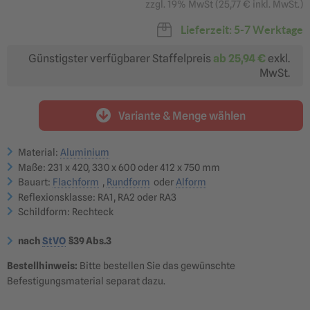
zzgl. 19% MwSt (
25,77 €
inkl. MwSt.)
36,08 €
56,99 €
ab 30,67 €
ab 48,44 €
Lieferzeit: 5-7 Werktage
Günstigster verfügbarer Staffelpreis
ab
25,94 €
exkl.
MwSt.
412 x 750 mm (Größe 3)
Fahrgeschwindigkeiten
Variante & Menge wählen
über 100 km/h
88,87 €
ab 75,54 €
Material:
Aluminium
?
Maße: 231 x 420, 330 x 600 oder 412 x 750 mm
Reflexionsklasse RA1
Reflexionsklasse RA2
optimal für: innerörtliche
optimal für: Nebenstraßen,
Bauart:
Flachform
,
Rundform
oder
Alform
Nebenstraßen &
Hauptstraßen,
Betriebsgelände
Landstraßen &
Reflexionsklasse: RA1, RA2 oder RA3
Bundesstraßen
36,08 €
49,92 €
Schildform: Rechteck
ab 30,67 €
ab 42,43 €
Reflexionsklasse RA3
nach
StVO
§39 Abs.3
optimal für: Autobahnen,
Überkopfbeschilderung
55,76 €
Bestellhinweis:
Bitte bestellen Sie das gewünschte
ab 47,40 €
Befestigungsmaterial separat dazu.
?