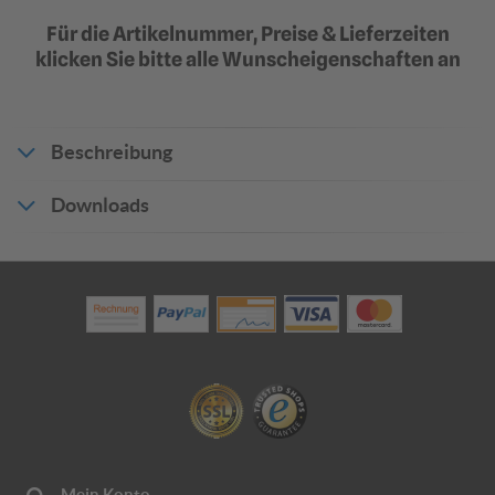
Für die Artikelnummer, Preise & Lieferzeiten
klicken Sie bitte alle Wunscheigenschaften an
Flachform | Flaches
Flachform | Flaches
Verkehrsschild 2 mm Alu
Verkehrsschild 3 mm Alu
Klassische Ausführung |
Klassische Ausführung |
TOPSELLER
TOPSELLER
36,08 €
50,94 €
Beschreibung
ab 30,67 €
ab 43,30 €
Downloads
Produktdatenblatt_11598
Rundform |
Alform | Verkehrsschild 2
Verkehrsschild 2 mm Alu
mm Alu
Randversteifung durch
Randverstärkung durch
Umbördelung
Aluminiumprofilrahmen
82,21 €
82,21 €
ab 69,88 €
ab 69,88 €
?
?
?
In den Warenkorb
Angebot anfragen
Mein Konto