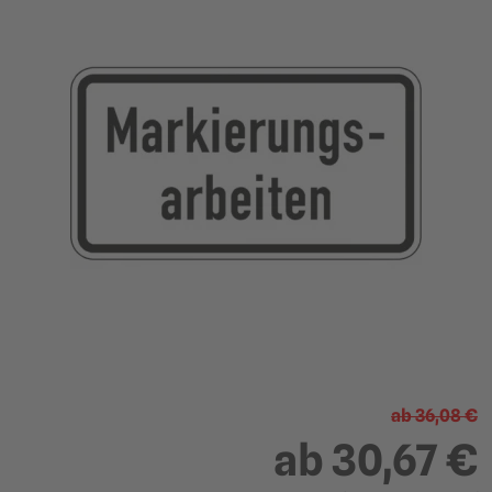
?
ab
36,08 €
ab
30,67 €
231 x 420 mm (Größe 1)
330 x 600 mm (Größe 2)
Fahrgeschwindigkeiten
Fahrgeschwindigkeiten
20-49 km/h
50-100 km/h