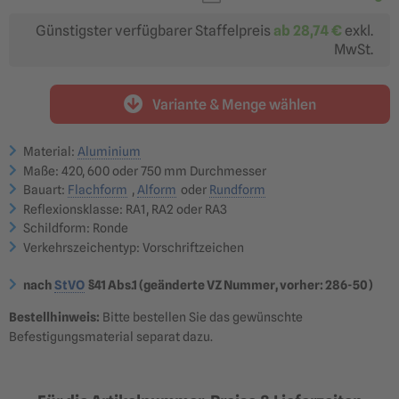
Fahrgeschwindigkeiten 0-
Fahrgeschwindigkeiten
20 km/h
21-80 km/h
39,98 €
56,89 €
Günstigster verfügbarer Staffelpreis
ab
28,74 €
exkl.
ab 33,98 €
ab 48,36 €
MwSt.
Variante & Menge wählen
750 mm Durchmesser
Material:
Aluminium
(Größe 3)
Fahrgeschwindigkeiten
Maße: 420, 600 oder 750 mm Durchmesser
über 80 km/h
117,47 €
Bauart:
Flachform
,
Alform
oder
Rundform
ab 99,85 €
Reflexionsklasse: RA1, RA2 oder RA3
?
Schildform: Ronde
Reflexionsklasse RA1
Reflexionsklasse RA2
Verkehrszeichentyp: Vorschriftzeichen
optimal für: innerörtliche
optimal für: Nebenstraßen,
Nebenstraßen &
Hauptstraßen,
Betriebsgelände
Landstraßen &
nach
StVO
§41 Abs.1 (geänderte VZ Nummer, vorher: 286-50)
Bundesstraßen
39,98 €
56,17 €
ab 33,98 €
ab 47,74 €
Bestellhinweis:
Bitte bestellen Sie das gewünschte
Reflexionsklasse RA3
Befestigungsmaterial separat dazu.
optimal für: Autobahnen,
Überkopfbeschilderung
66,01 €
ab 56,11 €