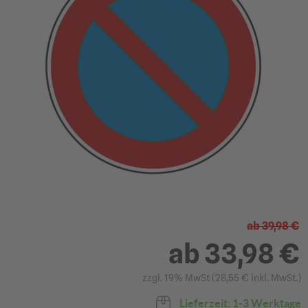
?
ab
39,98 €
ab
33,98 €
zzgl. 19% MwSt (
28,55 €
inkl. MwSt.)
420 mm Durchmesser
600 mm Durchmesser
Lieferzeit: 1-3 Werktage
(Größe 1)
(Größe 2)