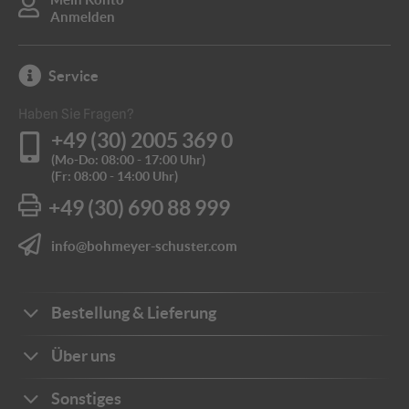
mittels
mittels
Anmelden
Befestigung
E
Rohrschellen
Rohrschellen
K
Service
Haben Sie Fragen?
+49 (30) 2005 369 0
(Mo-Do: 08:00 - 17:00 Uhr)
(Fr: 08:00 - 14:00 Uhr)
+49 (30) 690 88 999
info@bohmeyer-schuster.com
Bestellung & Lieferung
Bestellwege
Über uns
Zahlungsarten
Ihre Vorteile
Sonstiges