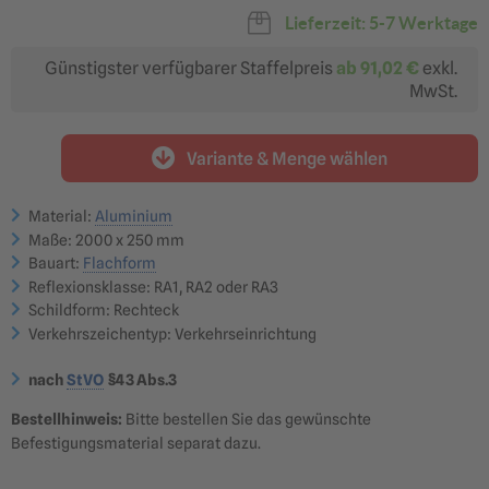
Betriebsgelände
Landstraßen &
Lieferzeit: 5-7 Werktage
Bundesstraßen
126,59 €
177,43 €
ab 107,60 €
ab 150,82 €
Günstigster verfügbarer Staffelpreis
ab
91,02 €
exkl.
Reflexionsklasse RA3
MwSt.
optimal für: Autobahnen,
Überkopfbeschilderung
229,29 €
ab 194,90 €
Variante & Menge wählen
?
Material:
Aluminium
Maße: 2000 x 250 mm
Bauart:
Flachform
Reflexionsklasse: RA1, RA2 oder RA3
Flachform | Flaches
Flachform | Flaches
Verkehrsschild 2 mm Alu
Verkehrsschild 3 mm Alu
Schildform: Rechteck
Klassische Ausführung |
Klassische Ausführung |
TOPSELLER
TOPSELLER
Verkehrszeichentyp: Verkehrseinrichtung
126,59 €
171,48 €
ab 107,60 €
ab 145,76 €
nach
StVO
§43 Abs.3
?
?
Bestellhinweis:
Bitte bestellen Sie das gewünschte
In den Warenkorb
Befestigungsmaterial separat dazu.
Angebot anfragen