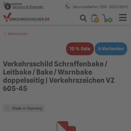
Anmelden
Servicetelefon: 030 - 2005 369 0
Service & Kontakt
0
0
Warnbaken
15 % Sale
6 Varianten
Verkehrsschild Schraffenbake /
Leitbake / Bake / Warnbake
doppelseitig | Verkehrszeichen VZ
605-45
Made in Germany