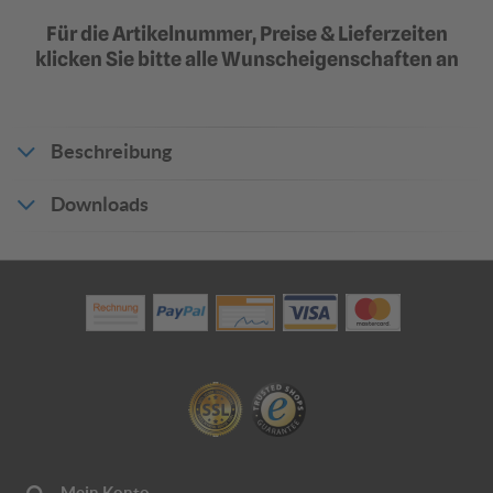
Für die Artikelnummer, Preise & Lieferzeiten
klicken Sie bitte alle Wunscheigenschaften an
Beschreibung
Downloads
Produktdatenblatt_18843
Flachform
-
Flachform 3mm
2mm
2 mm starkes
3 mm starkes
2
Materialstärke
Aluminiumblech
Aluminiumblech
A
u
Eigenschaften
flach
flach
R
Mein Konto
m