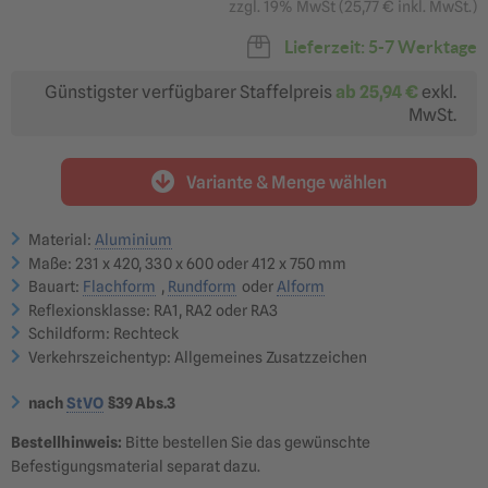
zzgl. 19% MwSt (
25,77 €
inkl. MwSt.)
20-49 km/h
50-100 km/h
36,08 €
56,99 €
ab 30,67 €
ab 48,44 €
Lieferzeit: 5-7 Werktage
Günstigster verfügbarer Staffelpreis
ab
25,94 €
exkl.
MwSt.
412 x 750 mm (Größe 3)
Fahrgeschwindigkeiten
Variante & Menge wählen
über 100 km/h
88,87 €
ab 75,54 €
Material:
Aluminium
?
Maße: 231 x 420, 330 x 600 oder 412 x 750 mm
Reflexionsklasse RA1
Reflexionsklasse RA2
Bauart:
Flachform
,
Rundform
oder
Alform
optimal für: innerörtliche
optimal für: Nebenstraßen,
Nebenstraßen &
Hauptstraßen,
Reflexionsklasse: RA1, RA2 oder RA3
Betriebsgelände
Landstraßen &
Bundesstraßen
Schildform: Rechteck
36,08 €
49,92 €
ab 30,67 €
ab 42,43 €
Verkehrszeichentyp: Allgemeines Zusatzzeichen
Reflexionsklasse RA3
optimal für: Autobahnen,
nach
StVO
§39 Abs.3
Überkopfbeschilderung
55,76 €
ab 47,40 €
Bestellhinweis:
Bitte bestellen Sie das gewünschte
Befestigungsmaterial separat dazu.
?