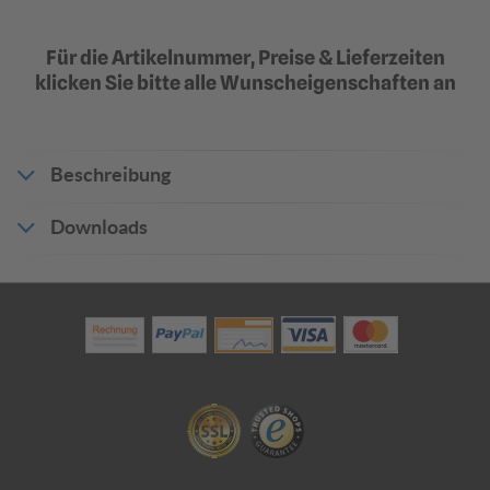
Für die Artikelnummer, Preise & Lieferzeiten
klicken Sie bitte alle Wunscheigenschaften an
Flachform | Flaches
Flachform | Flaches
Verkehrsschild 2 mm Alu
Verkehrsschild 3 mm Alu
Klassische Ausführung |
Klassische Ausführung |
TOPSELLER
TOPSELLER
36,08 €
50,94 €
ab 30,67 €
ab 43,30 €
Beschreibung
Downloads
Produktdatenblatt_18859
Rundform |
Alform | Verkehrsschild 2
Verkehrsschild 2 mm Alu
mm Alu
Randversteifung durch
Randverstärkung durch
Umbördelung
Aluminiumprofilrahmen
82,21 €
82,21 €
ab 69,88 €
ab 69,88 €
?
?
?
In den Warenkorb
Angebot anfragen