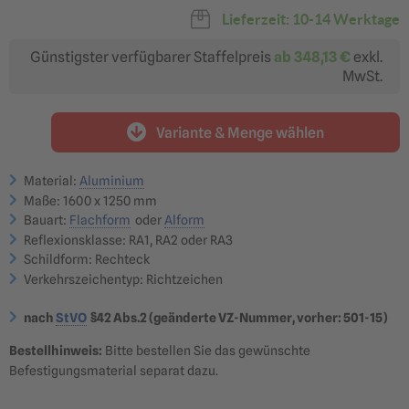
Betriebsgelände
Landstraßen &
Lieferzeit: 10-14 Werktage
Bundesstraßen
484,21 €
550,73 €
ab 411,58 €
ab 468,12 €
Günstigster verfügbarer Staffelpreis
ab
348,13 €
exkl.
Reflexionsklasse RA3
MwSt.
optimal für: Autobahnen,
Überkopfbeschilderung
658,77 €
ab 559,95 €
Variante & Menge wählen
?
Material:
Aluminium
Maße: 1600 x 1250 mm
Bauart:
Flachform
oder
Alform
Reflexionsklasse: RA1, RA2 oder RA3
Flachform | Flaches
Flachform | Flaches
Verkehrsschild 2 mm Alu
Verkehrsschild 3 mm Alu
Schildform: Rechteck
Klassische Ausführung |
Klassische Ausführung |
TOPSELLER
TOPSELLER
Verkehrszeichentyp: Richtzeichen
484,21 €
627,61 €
ab 411,58 €
ab 533,47 €
nach
StVO
§42 Abs.2 (geänderte VZ-Nummer, vorher: 501-15)
Bestellhinweis:
Bitte bestellen Sie das gewünschte
Befestigungsmaterial separat dazu.
Alform | Verkehrsschild 2