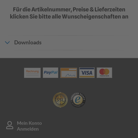
mm Alu
Randverstärkung durch
Für die Artikelnummer, Preise & Lieferzeiten
Aluminiumprofilrahmen
939,31 €
klicken Sie bitte alle Wunscheigenschaften an
ab 798,41 €
?
?
In den Warenkorb
Downloads
Angebot anfragen
Produktdatenblatt_21784
Mein Konto
Anmelden