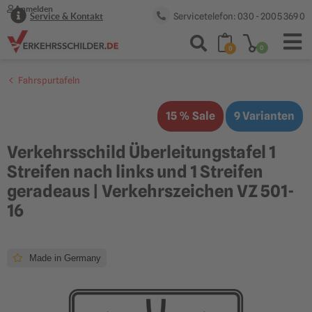
Anmelden
Servicetelefon: 030 - 2005 369 0
Service & Kontakt
0
0
Fahrspurtafeln
15 % Sale
9 Varianten
Verkehrsschild Überleitungstafel 1
Streifen nach links und 1 Streifen
geradeaus | Verkehrszeichen VZ 501-
16
Made in Germany