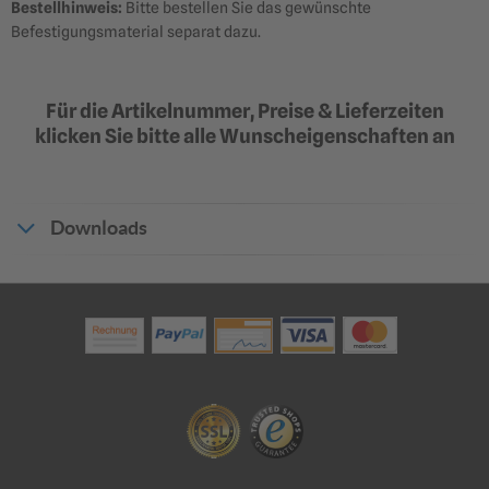
Bestellhinweis:
Bitte bestellen Sie das gewünschte
Befestigungsmaterial separat dazu.
Für die Artikelnummer, Preise & Lieferzeiten
Rundform |
Alform | Verkehrsschild 2
klicken Sie bitte alle Wunscheigenschaften an
Verkehrsschild 2 mm Alu
mm Alu
Randversteifung durch
Randverstärkung durch
Umbördelung
Aluminiumprofilrahmen
104,55 €
104,55 €
ab 88,87 €
ab 88,87 €
Downloads
?
?
?
Produktdatenblatt_23143
In den Warenkorb
Angebot anfragen