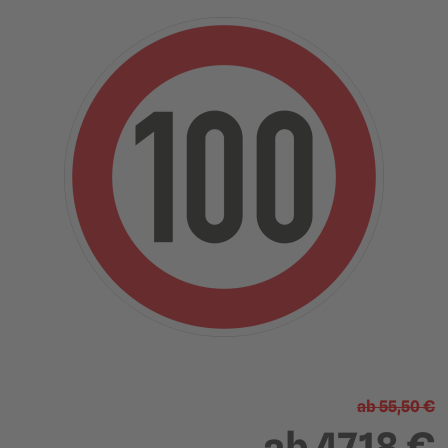
?
ab
55,50 €
600 mm Durchmesser
750 mm Durchmesser
ab
47,18 €
(Größe 2)
(Größe 3)