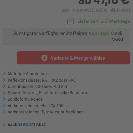
Fahrgeschwindigkeiten
Fahrgeschwindigkeiten
21-80 km/h
über 80 km/h
55,50 €
117,47 €
zzgl. 19% MwSt (
39,65 €
inkl. MwSt.)
ab 47,18 €
ab 99,85 €
Lieferzeit: 1-3 Werktage
?
Reflexionsklasse RA1
Reflexionsklasse RA2
optimal für: innerörtliche
optimal für: Nebenstraßen,
Günstigster verfügbarer Staffelpreis
ab
40,10 €
exkl.
Nebenstraßen &
Hauptstraßen,
Betriebsgelände
Landstraßen &
MwSt.
Bundesstraßen
55,50 €
78,00 €
ab 47,18 €
ab 66,30 €
Reflexionsklasse RA3
Variante & Menge wählen
optimal für: Autobahnen,
Überkopfbeschilderung
97,07 €
ab 82,51 €
Material:
Aluminium
Reflexionsklasse: RA1, RA2 oder RA3
?
Durchmesser: 600 oder 750 mm
Bauart:
Alform
,
Flachform
oder
Rundform
Schildform: Ronde
Verkehrszeichen-Nr.: 274-100
Verkehrszeichen-Typ: Vorschriftzeichen
Flachform | Flaches
Flachform | Flaches
Verkehrsschild 2 mm Alu
Verkehrsschild 3 mm Alu
Klassische Ausführung |
Klassische Ausführung |
nach
StVO
§41 Abs.1
TOPSELLER
TOPSELLER
55,50 €
108,96 €
ab 47,18 €
ab 92,62 €