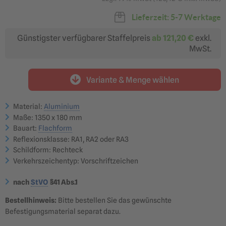
Nebenstraßen &
Hauptstraßen,
Betriebsgelände
Landstraßen &
Bundesstraßen
Lieferzeit: 5-7 Werktage
ab 143,30 €
ab 198,44 €
Günstigster verfügbarer Staffelpreis
ab
121,20 €
exkl.
Reflexionsklasse RA3
optimal für: Autobahnen,
MwSt.
Überkopfbeschilderung
ab 247,30 €
Variante & Menge wählen
?
In den Warenkorb
Material:
Aluminium
Angebot anfragen
Maße: 1350 x 180 mm
Bauart:
Flachform
Reflexionsklasse: RA1, RA2 oder RA3
Schildform: Rechteck
Verkehrszeichentyp: Vorschriftzeichen
nach
StVO
§41 Abs.1
Bestellhinweis:
Bitte bestellen Sie das gewünschte
Befestigungsmaterial separat dazu.