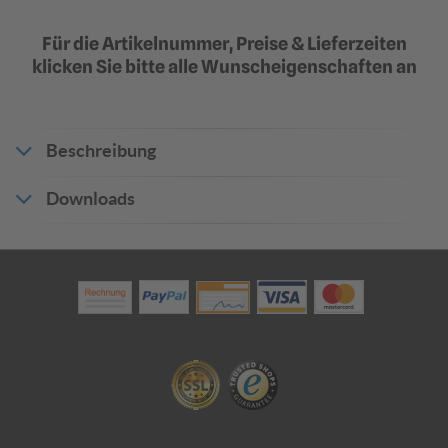
Für die Artikelnummer, Preise & Lieferzeiten
klicken Sie bitte alle Wunscheigenschaften an
Beschreibung
Downloads
Produktdatenblatt_4562
Flachform
-
Flachform 3mm
2mm
2 mm starkes
3 mm starkes
Materialstärke
Aluminiumblech
Aluminumblech
Eigenschaften
flach
flach
mittels
mittels