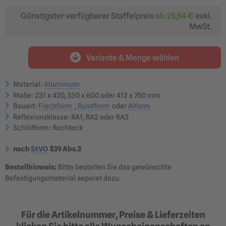
ab 30,67 €
ab 48,44 €
Günstigster verfügbarer Staffelpreis
ab
25,94 €
exkl.
MwSt.
Variante & Menge wählen
412 x 750 mm (Größe 3)
Fahrgeschwindigkeiten
über 100 km/h
Material:
Aluminium
88,87 €
ab 75,54 €
Maße: 231 x 420, 330 x 600 oder 412 x 750 mm
Bauart:
Flachform
,
Rundform
oder
Alform
?
Reflexionsklasse: RA1, RA2 oder RA3
Reflexionsklasse RA1
Reflexionsklasse RA2
optimal für: innerörtliche
optimal für: Nebenstraßen,
Schildform: Rechteck
Nebenstraßen &
Hauptstraßen,
Betriebsgelände
Landstraßen &
Bundesstraßen
36,08 €
49,92 €
nach
StVO
§39 Abs.3
ab 30,67 €
ab 42,43 €
Bestellhinweis:
Bitte bestellen Sie das gewünschte
Reflexionsklasse RA3
optimal für: Autobahnen,
Befestigungsmaterial separat dazu.
Überkopfbeschilderung
55,76 €
ab 47,40 €
?
Für die Artikelnummer, Preise & Lieferzeiten