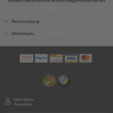
klicken Sie bitte alle Wunscheigenschaften an
Flachform | Flaches
Flachform | Flaches
Beschreibung
Verkehrsschild 2 mm Alu
Verkehrsschild 3 mm Alu
Klassische Ausführung |
Klassische Ausführung |
TOPSELLER
TOPSELLER
36,08 €
50,94 €
Downloads
ab 30,67 €
ab 43,30 €
Produktdatenblatt_11631
Rundform |
Alform | Verkehrsschild 2
Verkehrsschild 2 mm Alu
mm Alu
Randversteifung durch
Randverstärkung durch
Umbördelung
Aluminiumprofilrahmen
82,21 €
82,21 €
ab 69,88 €
ab 69,88 €
?
?
?
In den Warenkorb
Mein Konto
Anmelden
Angebot anfragen