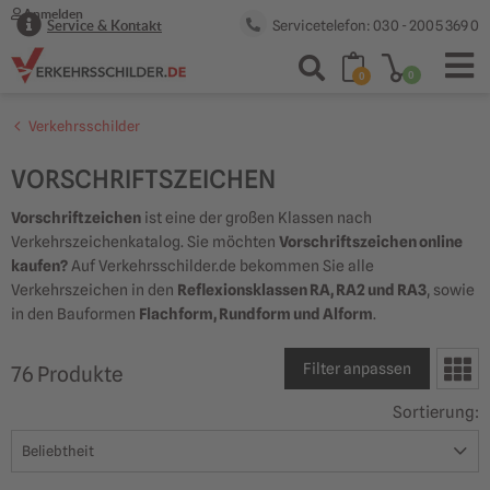
Anmelden
Servicetelefon: 030 - 2005 369 0
Service & Kontakt
0
0
Verkehrsschilder
Von
VORSCHRIFTSZEICHEN
Vorschriftzeichen
ist eine der großen Klassen nach
Verkehrszeichenkatalog. Sie möchten
Vorschriftszeichen online
kaufen?
Auf Verkehrsschilder.de bekommen Sie alle
Verkehrszeichen in den
Reflexionsklassen RA, RA2 und RA3
, sowie
in den Bauformen
Flachform, Rundform und Alform
.
Filter anpassen
76
Produkt
e
Sortierung
: