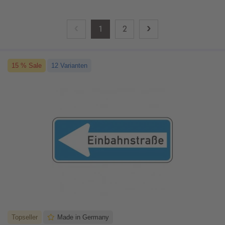
‹
›
1
2
15 % Sale
12 Varianten
Topseller
Made in Germany