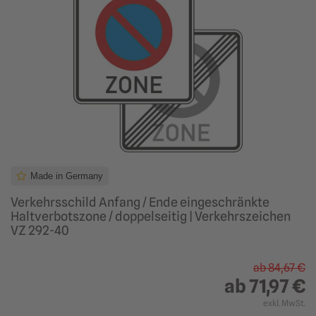
Made in Germany
Verkehrsschild Anfang / Ende eingeschränkte
Haltverbotszone / doppelseitig | Verkehrszeichen
VZ 292-40
ab
84,67 €
ab
71,97 €
exkl. MwSt.