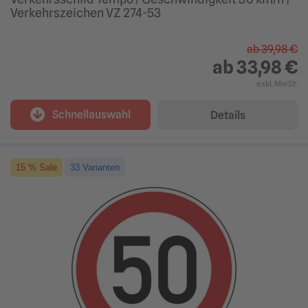
Verkehrszeichen VZ 274-53
ab
39,98 €
ab
33,98 €
exkl. MwSt.
Schnellauswahl
Details
15 % Sale
33 Varianten