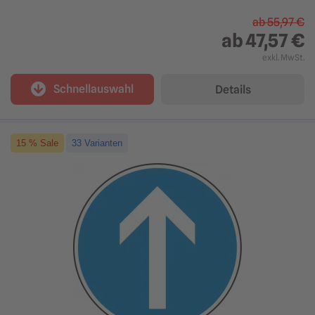
ab
55,97 €
ab
47,57 €
exkl. MwSt.
Schnellauswahl
Details
15 % Sale
33 Varianten