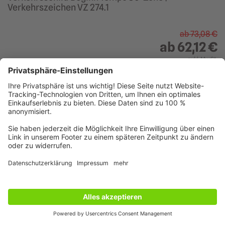
Verkehrszeichen VZ 274.1
ab
73,08 €
ab
62,12 €
exkl. MwSt.
Schnellauswahl
Details
15 % Sale
32 Varianten
Zurücksetzen
76
Ergebnis
se
anzeigen