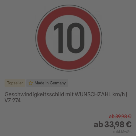
Topseller
Made in Germany
Geschwindigkeitsschild mit WUNSCHZAHL km/h |
VZ 274
ab
39,98 €
ab
33,98 €
exkl. MwSt.