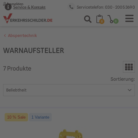
Anmelden
Servicetelefon: 030 - 2005 369 0
Service & Kontakt
0
0
Absperrtechnik
WARNAUFSTELLER
7
Produkt
e
Sortierung
:
10 % Sale
1 Variante