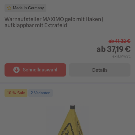
Made in Germany
Warnaufsteller MAXIMO gelb mit Haken |
aufklappbar mit Extrafeld
ab
41,32 €
ab
37,19 €
exkl. MwSt.
Schnellauswahl
Details
10 % Sale
2 Varianten