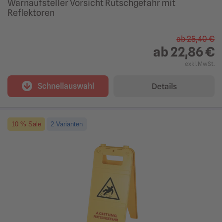
Warnaufsteller Vorsicht Rutschgefahr mit
Reflektoren
ab
25,40 €
ab
22,86 €
exkl. MwSt.
Schnellauswahl
Details
10 % Sale
2 Varianten