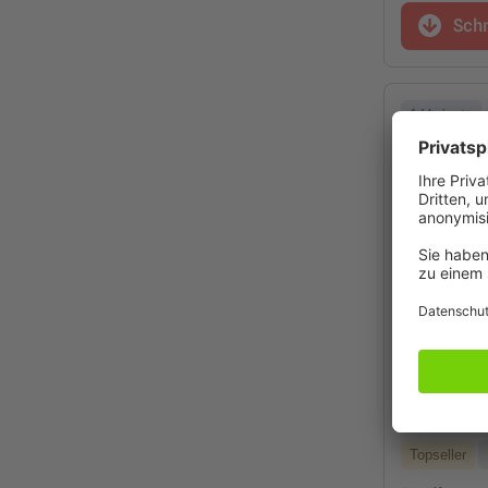
Sch
1 Variante
Topseller