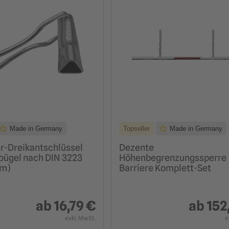
Made in Germany
Topseller
Made in Germany
r-Dreikantschlüssel
Dezente
bügel nach DIN 3223
Höhenbegrenzungssperre
mm)
Barriere Komplett-Set
ab
16,79 €
ab
152
exkl. MwSt.
e