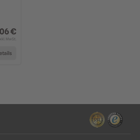
,06 €
xkl. MwSt.
etails