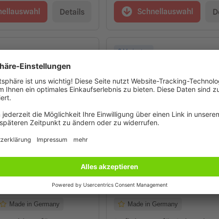
nellauswahl
Schnellauswahl
Details
D
6 Varianten
Made in Germany
Made in Germany