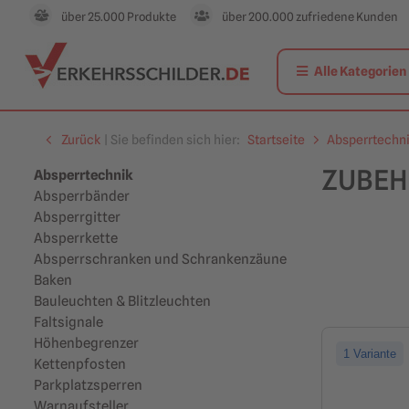
über 25.000 Produkte
über 200.000 zufriedene Kunden
Alle Kategorien
Zurück
| Sie befinden sich hier:
Startseite
Absperrtechn
ZUBEH
Absperrtechnik
Absperrbänder
Absperrgitter
Absperrkette
Absperrschranken und Schrankenzäune
Baken
Bauleuchten & Blitzleuchten
Faltsignale
Höhenbegrenzer
1 Variante
Kettenpfosten
Parkplatzsperren
Warnaufsteller