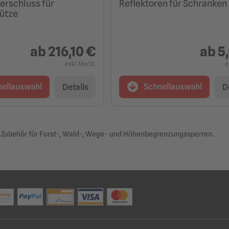
erschluss für
Reflektoren für Schranken
ütze
ab
216,10 €
ab
5
exkl. MwSt.
e
nellauswahl
Schnellauswahl
Details
D
e Zubehör für Forst-, Wald-, Wege- und Höhenbegrenzungssperren.