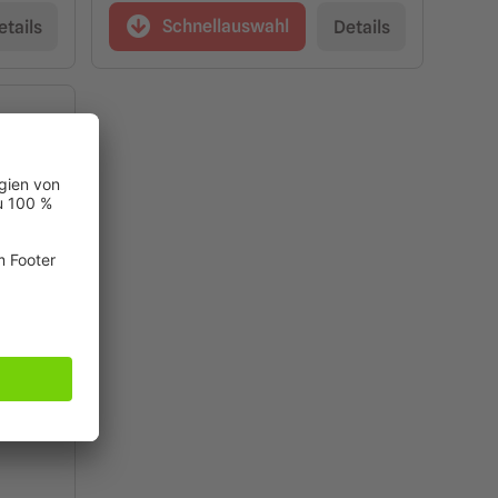
Schnellauswahl
etails
Details