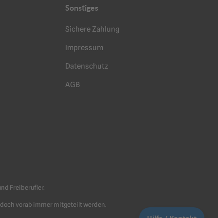
Sonstiges
Sichere Zahlung
Impressum
Datenschutz
AGB
+49 (30) 2005 369 0
info@bohmeyer-schuster.com
Bitte beachten Sie unsere
Geschäftszeiten
Nachricht senden
Häufige Fragen
d Freiberufler.
jedoch vorab immer mitgeteilt werden.