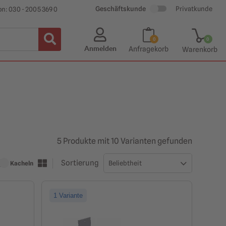
Geschäftskunde
Privatkunde
on: 030 - 2005 369 0
0
0
Anmelden
Anfragekorb
Warenkorb
5
Produkt
e
mit
10
Variante
n
gefunden
Sortierung
Kacheln
1 Variante