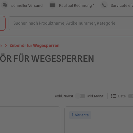
schneller Versand
Kauf auf Rechnung *
Servicetelef
ik
Zubehör für Wegesperren
ÖR FÜR WEGESPERREN
exkl. MwSt.
inkl. MwSt.
Liste
1 Variante