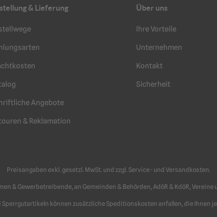
stellung & Lieferung
Über uns
stellwege
Ihre Vorteile
hlungsarten
Unternehmen
achtkosten
Kontakt
talog
Sicherheit
hriftliche Angebote
touren & Reklamation
Preisangaben exkl. gesetzl. MwSt. und zzgl. Service- und Versandkosten.
men & Gewerbetreibende, an Gemeinden & Behörden, AdöR & KdöR, Vereine un
nd Sperrgutartikeln können zusätzliche Speditionskosten anfallen, die Ihnen 