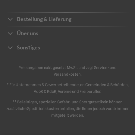
Bestellung & Lieferung
Bestellwege
Über uns
Zahlungsarten
Ihre Vorteile
Sonstiges
Frachtkosten
Unternehmen
Sichere Zahlung
Katalog
Kontakt
Preisangaben exkl. gesetzl. MwSt. und zzgl. Service- und
Impressum
Versandkosten.
Schriftliche Angebote
Sicherheit
Datenschutz
* Für Unternehmen & Gewerbetreibende, an Gemeinden & Behörden,
Retouren & Reklamation
AGB
AdöR & KdöR, Vereine und Freiberufler.
** Bei einigen, speziellen Gefahr- und Sperrgutartikeln können
zusätzliche Speditionskosten anfallen, die Ihnen jedoch vorab immer
mitgeteilt werden.