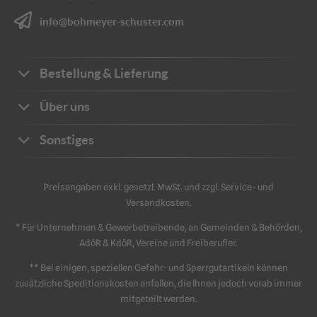
info@bohmeyer-schuster.com
Bestellung & Lieferung
Bestellwege
Über uns
Zahlungsarten
Ihre Vorteile
Sonstiges
Frachtkosten
Unternehmen
Sichere Zahlung
Katalog
Kontakt
Preisangaben exkl. gesetzl. MwSt. und zzgl. Service- und
Impressum
Versandkosten.
Schriftliche Angebote
Sicherheit
Datenschutz
* Für Unternehmen & Gewerbetreibende, an Gemeinden & Behörden,
Retouren & Reklamation
AGB
AdöR & KdöR, Vereine und Freiberufler.
** Bei einigen, speziellen Gefahr- und Sperrgutartikeln können
zusätzliche Speditionskosten anfallen, die Ihnen jedoch vorab immer
mitgeteilt werden.